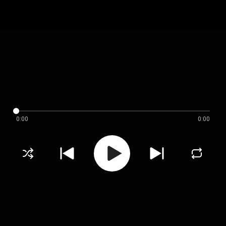
0:00
0:00