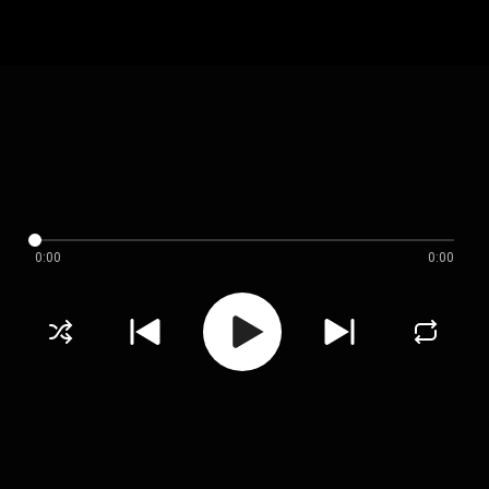
0:00
0:00