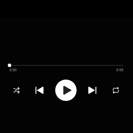
0:00
0:00