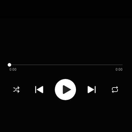
0:00
0:00