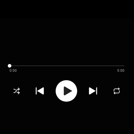
0:00
0:00