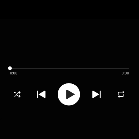
0:00
0:00