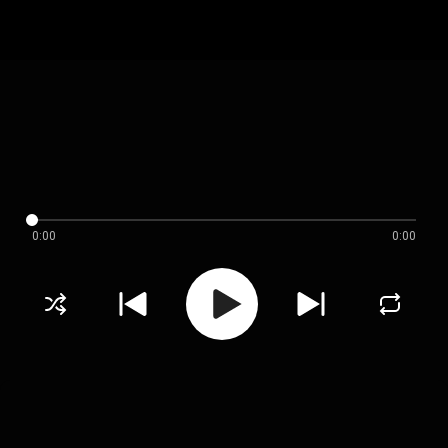
0:00
0:00