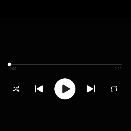
0:00
0:00