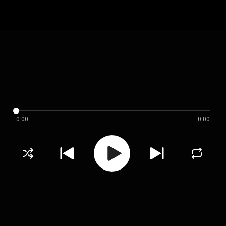
0:00
0:00