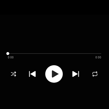
0:00
0:00