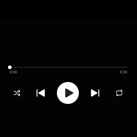
0:00
0:00