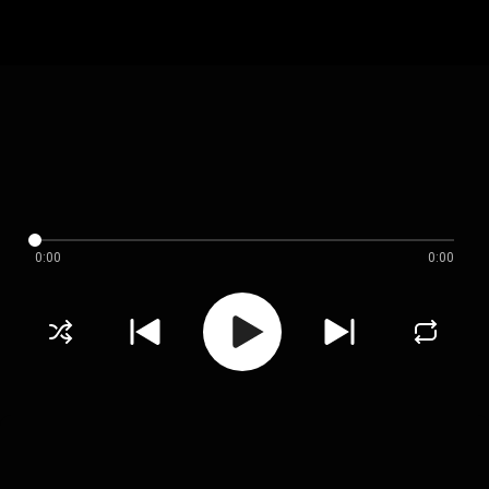
0:00
0:00