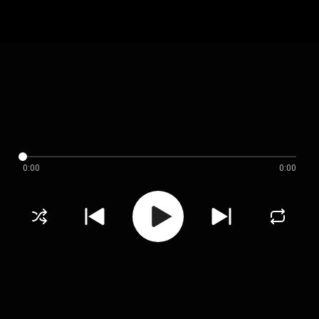
0:00
0:00