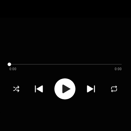
0:00
0:00