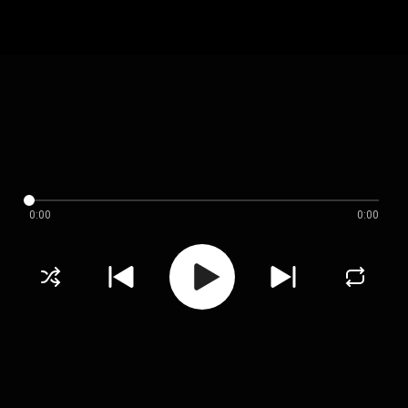
0:00
0:00