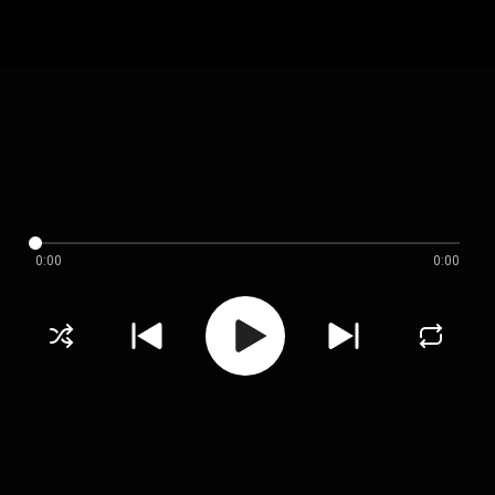
0:00
0:00