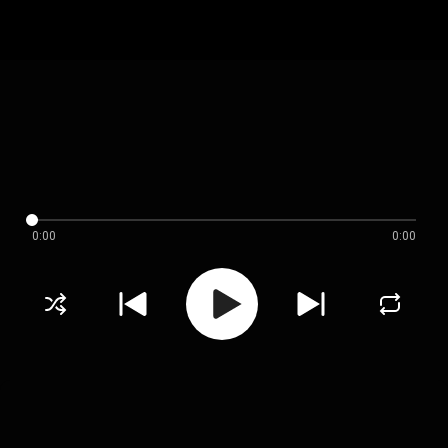
0:00
0:00