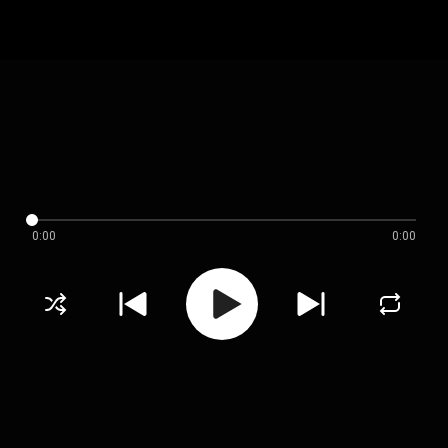
0:00
0:00