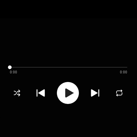
0:00
0:00