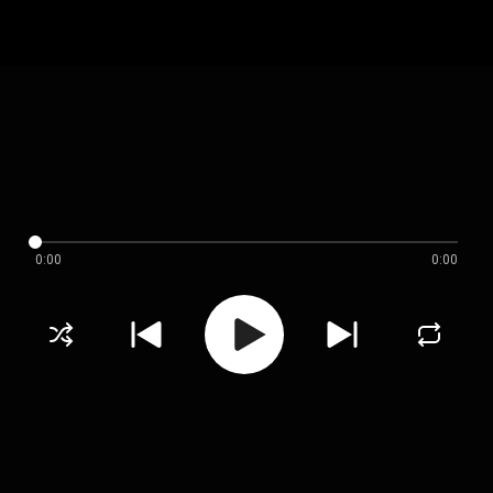
0:00
0:00