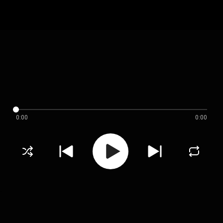
0:00
0:00