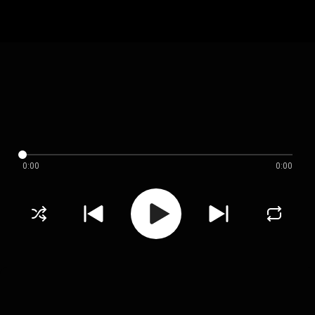
0:00
0:00