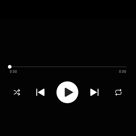
0:00
0:00