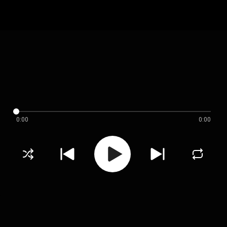
0:00
0:00