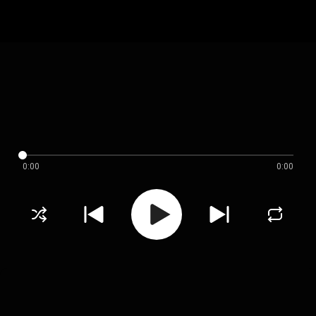
0:00
0:00