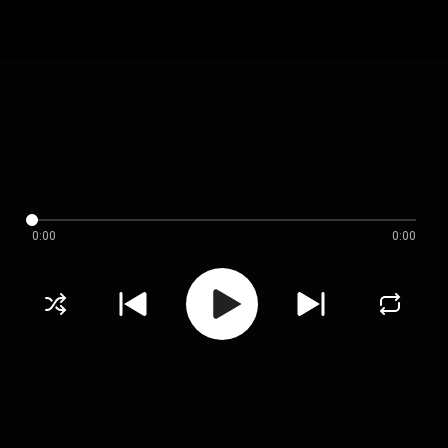
0:00
0:00