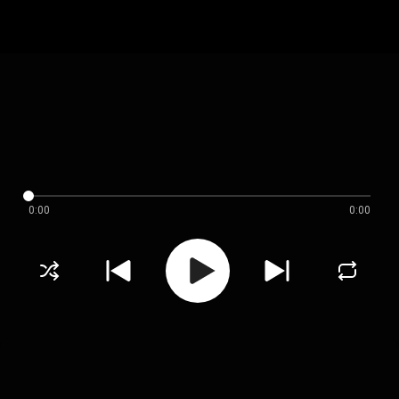
0:00
0:00