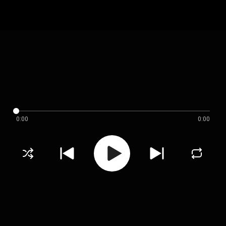
0:00
0:00