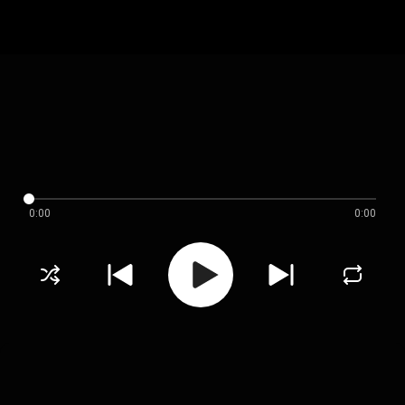
0:00
0:00