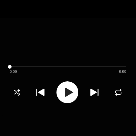
0:00
0:00