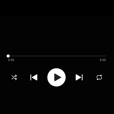
0:00
0:00