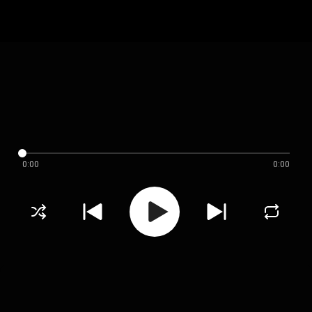
0:00
0:00