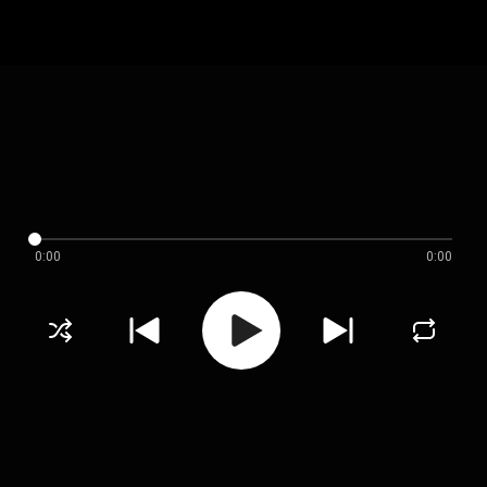
0:00
0:00