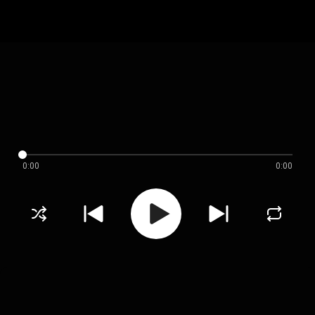
0:00
0:00