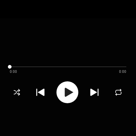
0:00
0:00