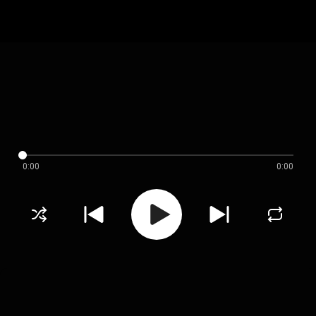
0:00
0:00