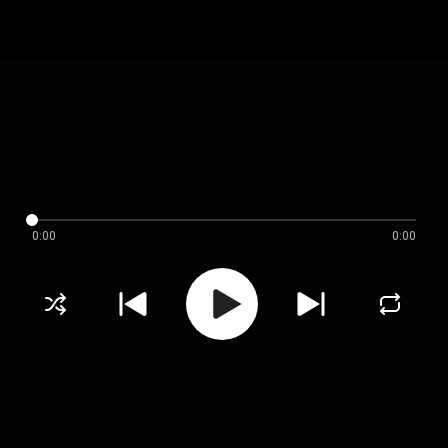
0:00
0:00