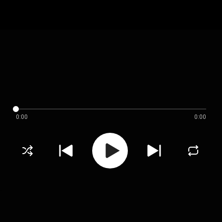
0:00
0:00