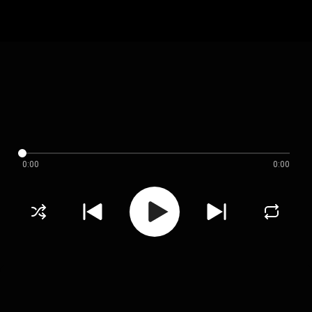
0:00
0:00