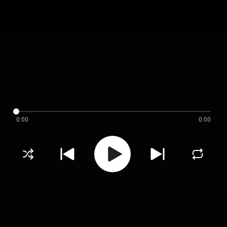
0:00
0:00