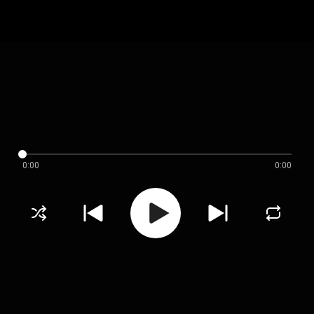
0:00
0:00