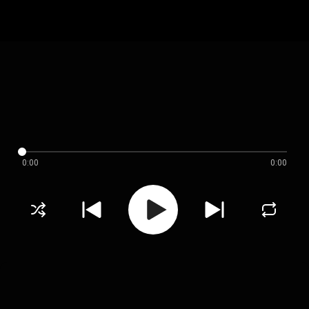
0:00
0:00