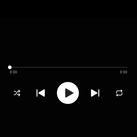
0:00
0:00