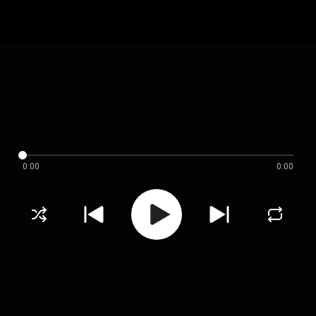
0:00
0:00