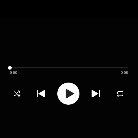
0:00
0:00