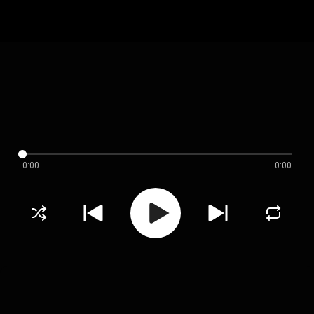
0:00
0:00