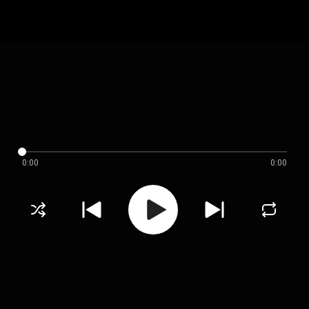
0:00
0:00