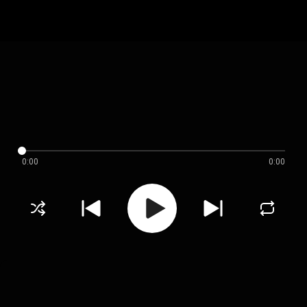
0:00
0:00