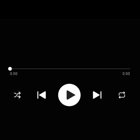
0:00
0:00