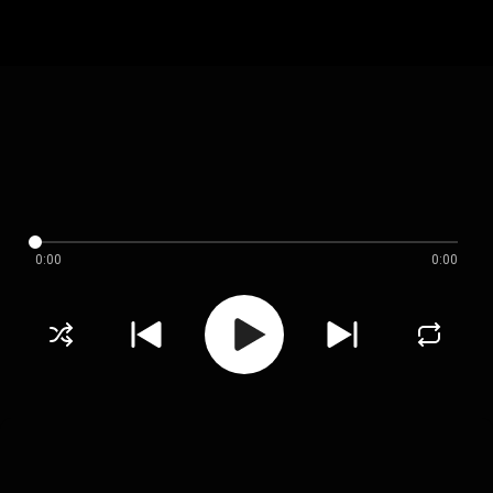
0:00
0:00